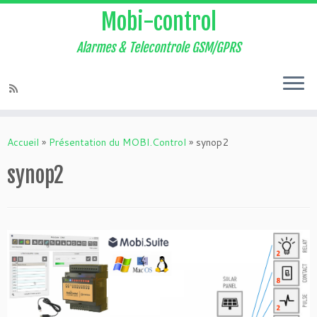
Mobi-control
Alarmes & Telecontrole GSM/GPRS
Passer
au
Accueil
»
Présentation du MOBI.Control
»
synop2
contenu
synop2