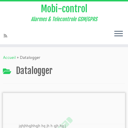
Mobi-control
Alarmes & Telecontrole GSM/GPRS
Passer
au
Accueil
»
Datalogger
contenu
Datalogger
jghjhhgjhhgjh hg jh h gjh hg j